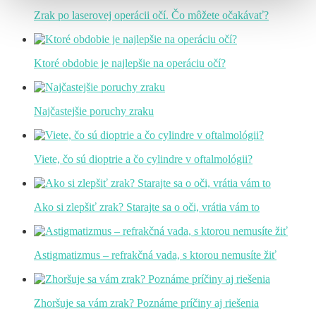
Zrak po laserovej operácii očí. Čo môžete očakávať?
Ktoré obdobie je najlepšie na operáciu očí?
Najčastejšie poruchy zraku
Viete, čo sú dioptrie a čo cylindre v oftalmológii?
Ako si zlepšiť zrak? Starajte sa o oči, vrátia vám to
Astigmatizmus – refrakčná vada, s ktorou nemusíte žiť
Zhoršuje sa vám zrak? Poznáme príčiny aj riešenia