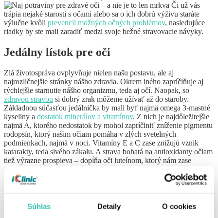
Či už vás
trápia nejaké starosti s očami alebo sa o ich dobrú výživu staráte
výlučne kvôli
prevencii možných očných problémov
, nasledujúce
riadky by ste mali zaradiť medzi svoje bežné stravovacie návyky.
Jedálny lístok pre oči
Zlá životospráva ovplyvňuje nielen našu postavu, ale aj
najrozličnejšie stránky nášho zdravia. Okrem iného zapríčiňuje aj
rýchlejšie starnutie nášho organizmu, teda aj očí. Naopak, so
zdravou stravou
si dobrý zrak môžeme užívať až do staroby.
Základnou súčasťou jedálnička by mali byť najmä omega 3-mastné
kyseliny a
dostatok minerálov a vitamínov
. Z nich je najdôležitejšie
najmä A, ktorého nedostatok by mohol zapríčiniť zníženie pigmentu
rodopsín, ktorý našim očiam pomáha v zlých svetelných
podmienkach, najmä v noci. Vitamíny E a C zase znižujú vznik
katarakty, teda sivého zákalu. A strava bohatá na antioxidanty očiam
tiež výrazne prospieva – dopĺňa oči luteínom, ktorý nám zase
pomáha pri priveľmi silných svetelných podmienkach. Meď a
zinok
patria k minerálom, ktoré nášmu organizmu pomáhajú pri
vstrebávaní živín a vitamínov, takže aby naše oči dostali to najlepšie
s vyššie spomenutých látok, neobchádzajte ani minerály.
Súhlas
Detaily
O cookies
Ktoré potraviny nakupovať