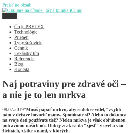
Prejsť na obsah
Menu
Čo je PRELEX
Technológie
Priebeh
Typy šošoviek
Cenník
Lekársky tím
Referencie
Blog
Kontakt
Naj potraviny pre zdravé oči –
a nie je to len mrkva
08.07.2019
“Musíš papať mrkvu, aby si dobre videl,” zvykli
nám v detstve hovoriť mamy. Spomínate si? Alebo to dokonca
na svoje deti používate tiež? Nielen mrkva je však obľúbenou
potravinou našich očí. Dobrý zrak sa dá “zjesť” v oveľa viac
živinách, zistite s nami, v ktorých.